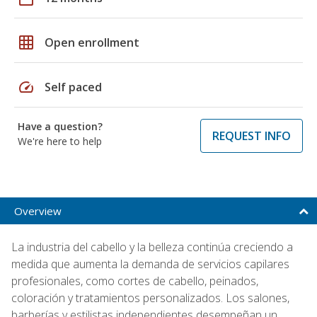
grid_on
Open enrollment
speed
Self paced
Have a question?
REQUEST INFO
We're here to help
Overview
La industria del cabello y la belleza continúa creciendo a
medida que aumenta la demanda de servicios capilares
profesionales, como cortes de cabello, peinados,
coloración y tratamientos personalizados. Los salones,
barberías y estilistas independientes desempeñan un