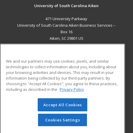
University of South Carolina Aiken
471 University Parkway
University of South Carolina Aiken Business Services –
Box 16
Aiken, SC 29801 US
MAIN CONTENT
Career Training
We and our partners may use cookies, pixels, and similar
technologies to collect information about you, including about
ADDITIONAL RESOURCES
your browsing activities and devices. This may result in your
information being collected by our third-party partners. By
Military
Student Blog
choosing to "Accept All Cookies", you agree to these practices,
Financial Assistance
including as described in the
Privacy Policy
Help
Accept All Cookies
© 2026 ed2go, a division of Cengage Learning. All rights
reserved. The material on this site cannot be reproduced or
redistributed unless you have obtained prior written
Cookies Settings
permission from Cengage Learning.
Privacy Policy