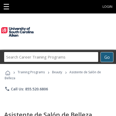
☰
LOGIN
Search
Go
Career
Training
›
›
›
Programs
Training Programs
Beauty
Asistente de Salón de
Belleza
phone
Call Us: 855.520.6806
Asistente de Salón de Belleza