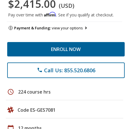
$2,415.00
(USD)
Affirm
Pay over time with
. See if you qualify at checkout.
Payment & Funding:
view your options
ENROLL NOW
Call Us: 855.520.6806
phone
schedule
224 course hrs
Code ES-GES7081
calendar_today
12 months