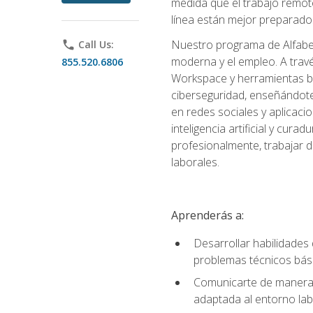
medida que el trabajo remoto
línea están mejor preparados
Nuestro programa de Alfabetiz
phone
Call Us:
moderna y el empleo. A trav
855.520.6806
Workspace y herramientas bas
ciberseguridad, enseñándote
en redes sociales y aplicaci
inteligencia artificial y cur
profesionalmente, trabajar d
laborales.
Aprenderás a:
Desarrollar habilidades 
problemas técnicos bás
Comunicarte de manera e
adaptada al entorno lab