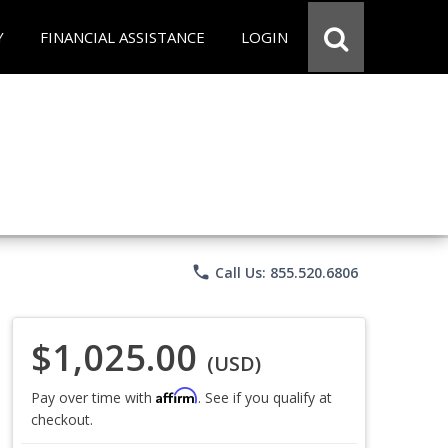
Y
FINANCIAL ASSISTANCE
LOGIN
phone
Call Us: 855.520.6806
$1,025.00
(USD)
Affirm
Pay over time with
. See if you qualify at
checkout.