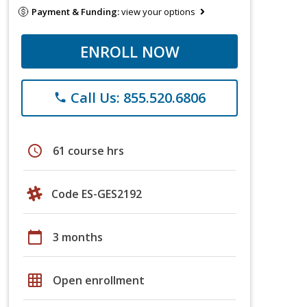
Payment & Funding:
view your options
ENROLL NOW
Call Us: 855.520.6806
phone
schedule
61 course hrs
Code ES-GES2192
calendar_today
3 months
grid_on
Open enrollment