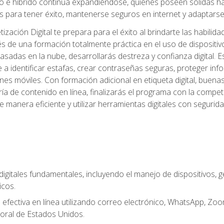
 e híbrido continúa expandiéndose, quienes poseen sólidas habi
 para tener éxito, mantenerse seguros en internet y adaptarse 
ación Digital te prepara para el éxito al brindarte las habilida
és de una formación totalmente práctica en el uso de dispositi
adas en la nube, desarrollarás destreza y confianza digital. Es
 a identificar estafas, crear contraseñas seguras, proteger in
ones móviles. Con formación adicional en etiqueta digital, buena
aduría de contenido en línea, finalizarás el programa con la com
e manera eficiente y utilizar herramientas digitales con segur
digitales fundamentales, incluyendo el manejo de dispositivos, g
icos.
fectiva en línea utilizando correo electrónico, WhatsApp, Zoom,
oral de Estados Unidos.