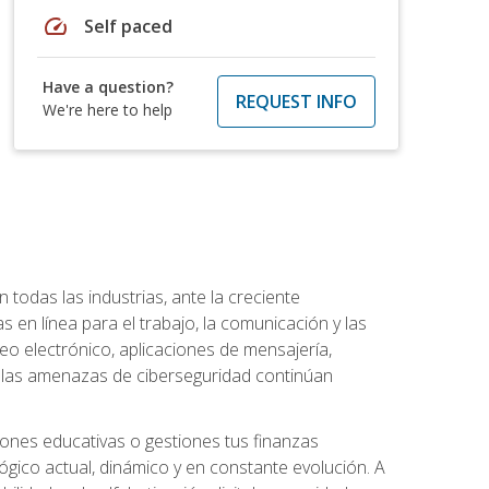
speed
Self paced
Have a question?
REQUEST INFO
We're here to help
todas las industrias, ante la creciente
en línea para el trabajo, la comunicación y las
o electrónico, aplicaciones de mensajería,
e las amenazas de ciberseguridad continúan
iones educativas o gestiones tus finanzas
lógico actual, dinámico y en constante evolución. A