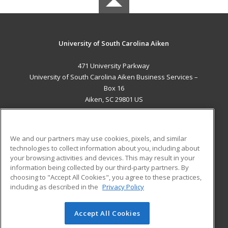
University of South Carolina Aiken
471 University Parkway
University of South Carolina Aiken Business Services –
Box 16
Aiken, SC 29801 US
MAIN CONTENT
Career Training
We and our partners may use cookies, pixels, and similar
technologies to collect information about you, including about
ADDITIONAL RESOURCES
your browsing activities and devices. This may result in your
information being collected by our third-party partners. By
Military
Student Blog
choosing to "Accept All Cookies", you agree to these practices,
Financial Assistance
including as described in the
Privacy Policy
Help
Accept All Cookies
© 2026 ed2go, a division of Cengage Learning. All rights
reserved. The material on this site cannot be reproduced or