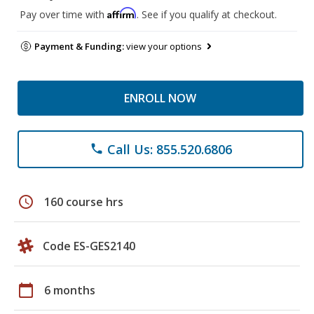
Affirm
Pay over time with
. See if you qualify at checkout.
Payment & Funding:
view your options
ENROLL NOW
Call Us: 855.520.6806
phone
schedule
160 course hrs
Code ES-GES2140
calendar_today
6 months