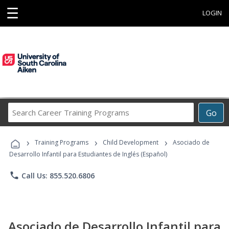
☰
LOGIN
Search
Go
Career
Training
›
›
›
Programs
Training Programs
Child Development
Asociado de
Desarrollo Infantil para Estudiantes de Inglés (Español)
phone
Call Us: 855.520.6806
Asociado de Desarrollo Infantil para