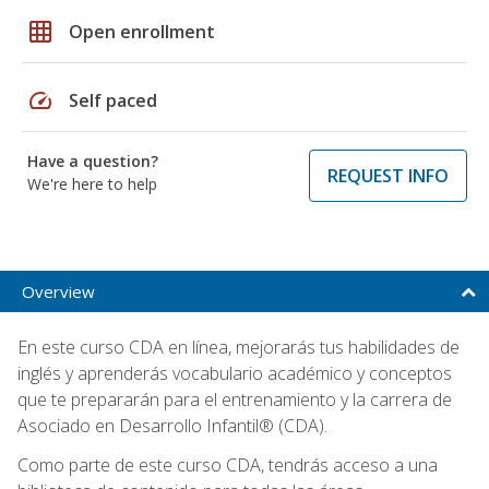
grid_on
Open enrollment
speed
Self paced
Have a question?
REQUEST INFO
We're here to help
Overview
En este curso CDA en línea, mejorarás tus habilidades de
inglés y aprenderás vocabulario académico y conceptos
que te prepararán para el entrenamiento y la carrera de
Asociado en Desarrollo Infantil® (CDA).
Como parte de este curso CDA, tendrás acceso a una